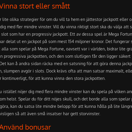
Vinna stort eller smått
r lite olika strategier för om du vill ta hem en jättestor jackpott eller
 dig med fler mindre vinster. Vill du vinna riktigt stort ska du välja att 
 slot som har en progressiv jackpott. Ett av dessa spel är Mega Fortu
ar delat ut en jackpot på som mest 154 miljoner kronor. Det fungerar
t alla som spelar på Mega Fortune, oavsett var i världen, bidrar lite g
den progressiva jackpotten, och den som slutligen får den ligger säkert
 Det kan å andra sidan räcka med en satsning för att göra denna jackp
din, slumpen avgör i slots. Dock krävs ofta att man satsar maximalt, ell
r kontinuerligt, för att kunna vinna den stora jackpotten.
 istället nöjer dig med flera mindre vinster kan du spela på vilken a
som helst. Spelar du för ditt nöjes skull, och det borde alla som spelar
 göra, kan du satsa lite mindre belopp för att kunna hålla på lite längr
visligen så att även små insatser har gett storvinster.
Använd bonusar