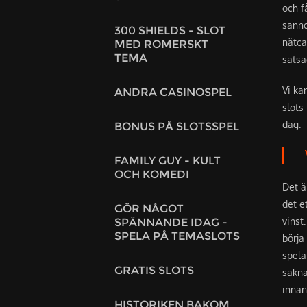
och f
sanno
300 SHIELDS - SLOT
nätca
MED ROMERSKT
TEMA
satsa
Vi ka
ANDRA CASINOSPEL
slots
dag.
BONUS PÅ SLOTSSPEL
FAMILY GUY - KULT
OCH KOMEDI
Det ä
det e
GÖR NÅGOT
vinst
SPÄNNANDE IDAG -
SPELA PÅ TEMASLOTS
börja
spela
GRATIS SLOTS
sakna
innan
HISTORIKEN BAKOM