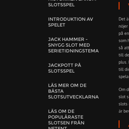
SLOTSSPEL
INTRODUKTION AV
Det ä
SPELET
nöjer
på en
JACK HAMMER -
som h
SNYGG SLOT MED
så at
SERIETIDNINGSTEMA
till 
plus.
JACKPOTT PÅ
till 
SLOTSSPEL
spela
LÄS MER OM DE
Om du
BÄSTA
SLOTSUTVECKLARNA
slot 
slots
LÄS OM DE
är be
POPULÄRASTE
SLOTSEN FRÅN
NETENT