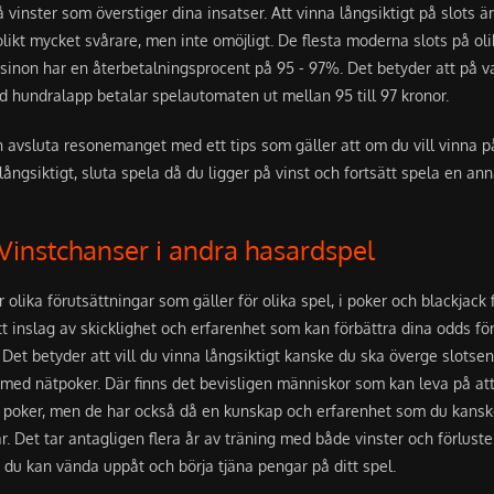
å vinster som överstiger dina insatser. Att vinna långsiktigt på slots är
likt mycket svårare, men inte omöjligt. De flesta moderna slots på ol
sinon har en återbetalningsprocent på 95 - 97%. Det betyder att på v
d hundralapp betalar spelautomaten ut mellan 95 till 97 kronor.
n avsluta resonemanget med ett tips som gäller att om du vill vinna p
 långsiktigt, sluta spela då du ligger på vinst och fortsätt spela en an
Vinstchanser i andra hasardspel
r olika förutsättningar som gäller för olika spel, i poker och blackjack 
tt inslag av skicklighet och erfarenhet som kan förbättra dina odds fö
. Det betyder att vill du vinna långsiktigt kanske du ska överge slotse
 med nätpoker. Där finns det bevisligen människor som kan leva på at
 poker, men de har också då en kunskap och erfarenhet som du kans
r. Det tar antagligen flera år av träning med både vinster och förluste
 du kan vända uppåt och börja tjäna pengar på ditt spel.