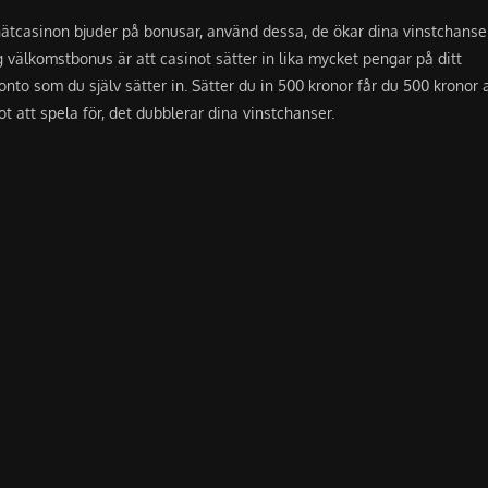
nätcasinon bjuder på bonusar, använd dessa, de ökar dina vinstchanser
g välkomstbonus är att casinot sätter in lika mycket pengar på ditt
onto som du själv sätter in. Sätter du in 500 kronor får du 500 kronor 
ot att spela för, det dubblerar dina vinstchanser.