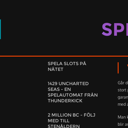
SP
SPELA SLOTS PÅ
NÄTET
Går d
1429 UNCHARTED
SEAS - EN
stort
SPELAUTOMAT FRÅN
garan
THUNDERKICK
med a
2 MILLION BC - FÖLJ
Man k
MED TILL
blir 
STENÅLDERN