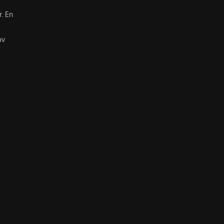
. En
av